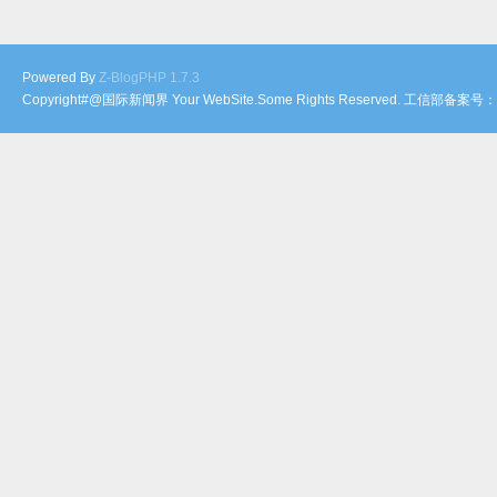
Powered By
Z-BlogPHP 1.7.3
Copyright#@国际新闻界 Your WebSite.Some Rights Reserved. 工信部备案号：