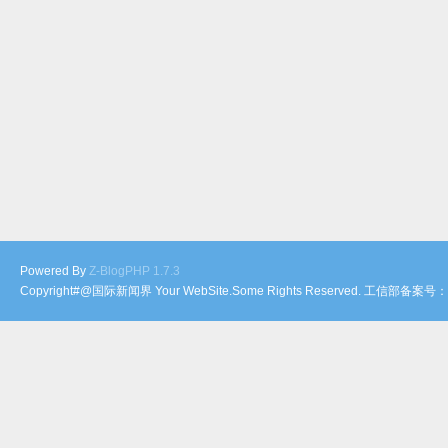
Powered By
Z-BlogPHP 1.7.3
Copyright#@国际新闻界 Your WebSite.Some Rights Reserved. 工信部备案号：